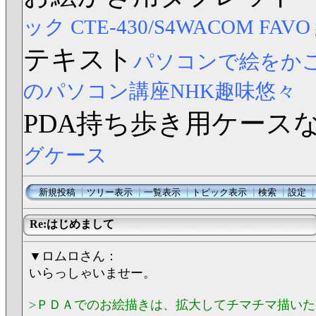
ック CTE-430/S4
WACOM FAV
テキスト
パソコンで絵をか
のパソコン講座NHK趣味悠々
PDA持ち歩き用ケース
グケース
新規投稿
┃
ツリー表示
┃
一覧表示
┃
トピック表示
┃
検索
┃
設定
Re:はじめまして
▼ロムロさん：
いらっしゃいませー。
>ＰＤＡでのお絵描きは、拡大してチマチマ描い