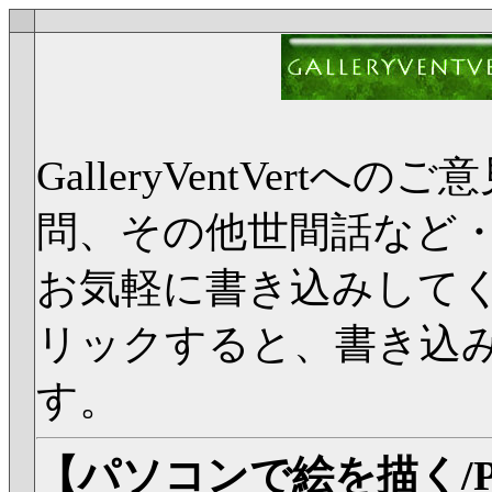
GalleryVentVer
問、その他世間話など
お気軽に書き込みして
リックすると、書き込
す。
【パソコンで絵を描く/