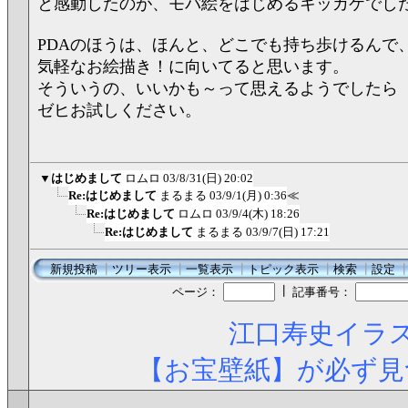
と感動したのが、モバ絵をはじめるキッカケでし
PDAのほうは、ほんと、どこでも持ち歩けるんで
気軽なお絵描き！に向いてると思います。
そういうの、いいかも～って思えるようでしたら
ゼヒお試しください。
▼
はじめまして
ロムロ
03/8/31(日) 20:02
Re:はじめまして
まるまる
03/9/1(月) 0:36
≪
Re:はじめまして
ロムロ
03/9/4(木) 18:26
Re:はじめまして
まるまる
03/9/7(日) 17:21
新規投稿
┃
ツリー表示
┃
一覧表示
┃
トピック表示
┃
検索
┃
設定
┃
ページ：
記事番号：
江口寿史イラス
【お宝壁紙】が必ず見