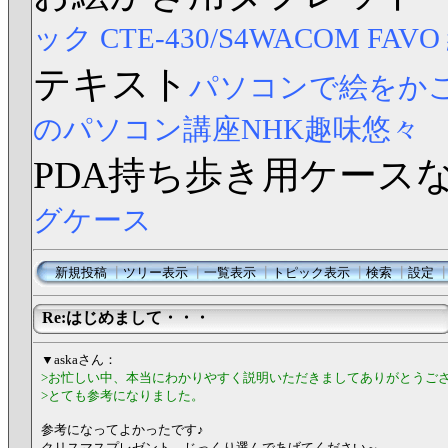
ック CTE-430/S4
WACOM FAV
テキスト
パソコンで絵をか
のパソコン講座NHK趣味悠々
PDA持ち歩き用ケース
グケース
新規投稿
┃
ツリー表示
┃
一覧表示
┃
トピック表示
┃
検索
┃
設定
Re:はじめまして・・・
▼askaさん：
>お忙しい中、本当にわかりやすく説明いただきましてありがとうご
>とても参考になりました。
参考になってよかったです♪
クリスマスプレゼント、じっくり選んであげてください～。