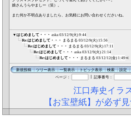
娘さんうらやましー（笑）。
また何か不明点ありましたら、お気軽にお問い合わせくださいね。
▼
はじめまして・・・
aska
03/12/9(火) 9:44
Re:はじめまして・・・
まるまる
03/12/9(火) 15:56
Re:はじめまして・・・
まるまる
03/12/9(火) 17:11
Re:はじめまして・・・
aska
03/12/9(火) 21:14
Re:はじめまして・・・
まるまる
03/12/12(金) 1:49
≪
新規投稿
┃
ツリー表示
┃
一覧表示
┃
トピック表示
┃
検索
┃
設定
┃
ページ：
記事番号：
江口寿史イラス
【お宝壁紙】が必ず見