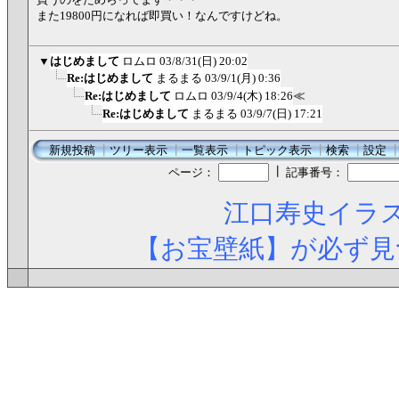
また19800円になれば即買い！なんですけどね。
▼
はじめまして
ロムロ
03/8/31(日) 20:02
Re:はじめまして
まるまる
03/9/1(月) 0:36
Re:はじめまして
ロムロ
03/9/4(木) 18:26
≪
Re:はじめまして
まるまる
03/9/7(日) 17:21
新規投稿
┃
ツリー表示
┃
一覧表示
┃
トピック表示
┃
検索
┃
設定
┃
ページ：
記事番号：
江口寿史イラス
【お宝壁紙】が必ず見