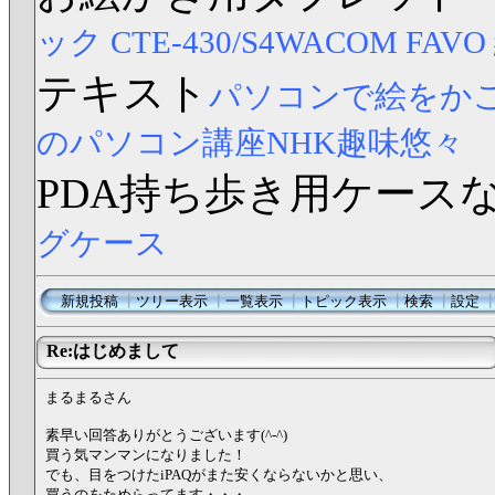
ック CTE-430/S4
WACOM FAV
テキスト
パソコンで絵をか
のパソコン講座NHK趣味悠々
PDA持ち歩き用ケース
グケース
新規投稿
┃
ツリー表示
┃
一覧表示
┃
トピック表示
┃
検索
┃
設定
Re:はじめまして
まるまるさん
素早い回答ありがとうございます(^-^)
買う気マンマンになりました！
でも、目をつけたiPAQがまた安くならないかと思い、
買うのをためらってます・・・